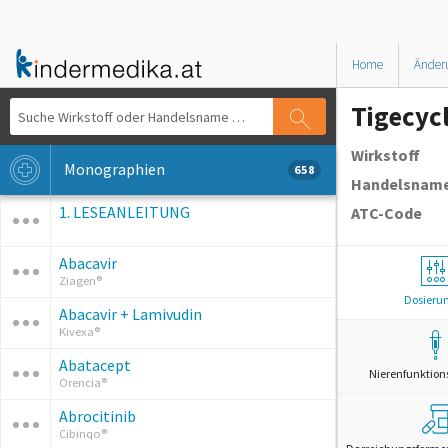
Home
Änder
Tigecyc
Wirkstoff
Monographien
658
Handelsnam
1. LESEANLEITUNG
ATC-Code
Abacavir
Ziagen®
Dosieru
Abacavir + Lamivudin
Kivexa®
Abatacept
Nierenfunktion
Orencia®
Abrocitinib
Cibinqo®