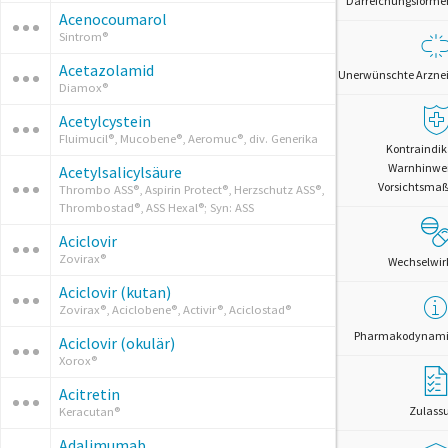
Darreichungsformen 
Acenocoumarol
Sintrom®
Acetazolamid
Unerwünschte Arznei
Diamox®
Acetylcystein
Fluimucil®, Mucobene®, Aeromuc®, div. Generika
Kontraindik
Warnhinwe
Acetylsalicylsäure
Vorsichtsm
Thrombo ASS®, Aspirin Protect®, Herzschutz ASS®,
Thrombostad®, ASS Hexal®; Syn: ASS
Aciclovir
Zovirax®
Wechselwi
Aciclovir (kutan)
Zovirax®, Aciclobene®, Activir®, Aciclostad®
Pharmakodynamik
Aciclovir (okulär)
Xorox®
Acitretin
Zulass
Keracutan®
Adalimumab