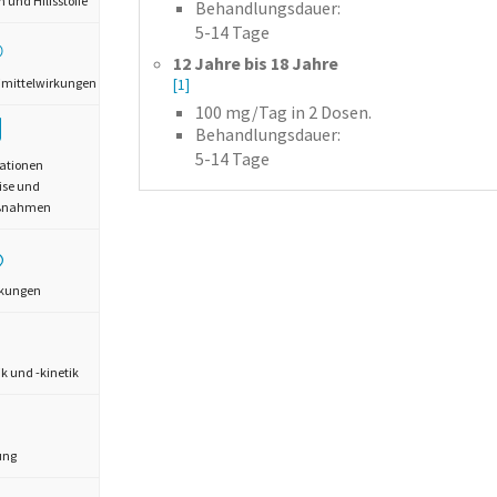
und Hilfsstoffe
Behandlungsdauer:
5-14 Tage
12 Jahre bis 18 Jahre
mittelwirkungen
[1]
100
mg/Tag
in 2 Dosen.
Behandlungsdauer:
5-14 Tage
ationen
ise und
aßnahmen
rkungen
 und -kinetik
ung