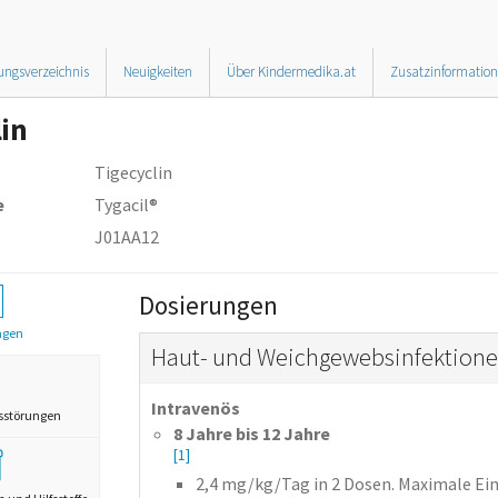
ungsverzeichnis
Neuigkeiten
Über Kindermedika.at
Zusatzinformatio
lin
Tigecyclin
e
Tygacil®
J01AA12
Dosierungen
ngen
Haut- und Weichgewebsinfektionen
Intravenös
sstörungen
8 Jahre bis 12 Jahre
[1]
2,4
mg/kg/Tag
in 2 Dosen.
Maximale Ein