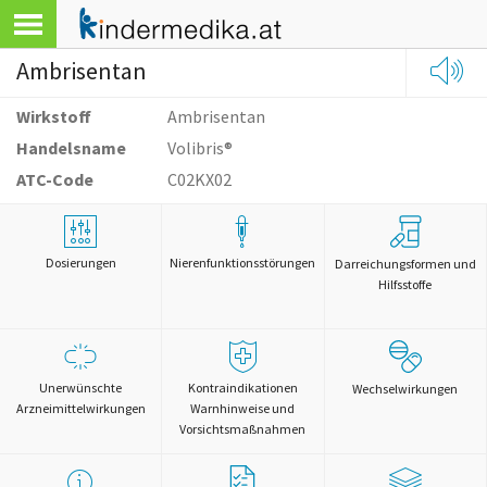
Ambrisentan
Wirkstoff
Ambrisentan
Handelsname
Volibris®
ATC-Code
C02KX02
Dosierungen
Nierenfunktionsstörungen
Darreichungsformen und
Hilfsstoffe
Unerwünschte
Kontraindikationen
Wechselwirkungen
Arzneimittelwirkungen
Warnhinweise und
Vorsichtsmaßnahmen