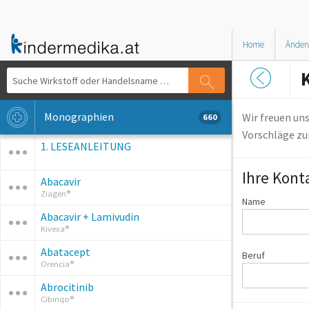
Home
Änder
Monographien
Wir freuen un
660
Vorschläge zur
1. LESEANLEITUNG
Ihre Kont
Abacavir
Ziagen®
Name
Abacavir + Lamivudin
Kivexa®
Abatacept
Beruf
Orencia®
Abrocitinib
Cibinqo®