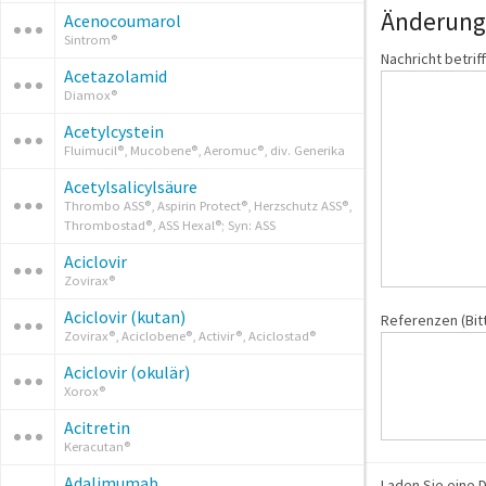
Änderungs
Acenocoumarol
Sintrom®
Nachricht betrif
Acetazolamid
Diamox®
Acetylcystein
Fluimucil®, Mucobene®, Aeromuc®, div. Generika
Acetylsalicylsäure
Thrombo ASS®, Aspirin Protect®, Herzschutz ASS®,
Thrombostad®, ASS Hexal®; Syn: ASS
Aciclovir
Zovirax®
Aciclovir (kutan)
Referenzen (Bit
Zovirax®, Aciclobene®, Activir®, Aciclostad®
Aciclovir (okulär)
Xorox®
Acitretin
Keracutan®
Adalimumab
Laden Sie eine D