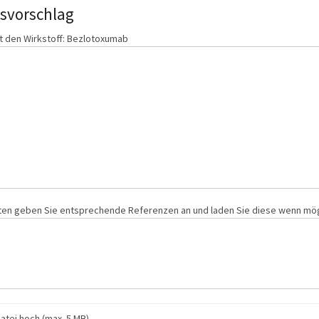
‌vorschlag
ft den Wirkstoff: Bezlotoxumab
ten geben Sie entsprechende Referenzen an und laden Sie diese wenn mögl
atei hoch (max. 5 MB)