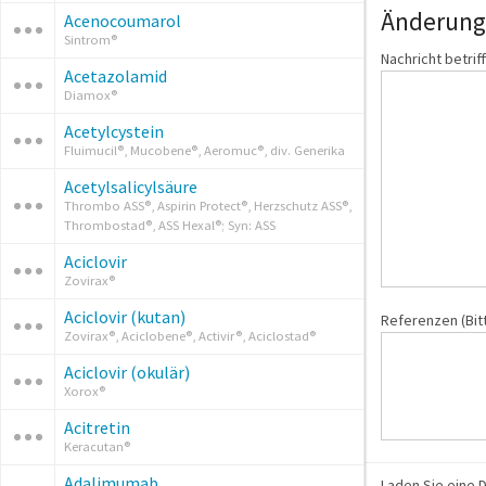
Änderungs
Acenocoumarol
Sintrom®
Nachricht betrif
Acetazolamid
Diamox®
Acetylcystein
Fluimucil®, Mucobene®, Aeromuc®, div. Generika
Acetylsalicylsäure
Thrombo ASS®, Aspirin Protect®, Herzschutz ASS®,
Thrombostad®, ASS Hexal®; Syn: ASS
Aciclovir
Zovirax®
Aciclovir (kutan)
Referenzen (Bit
Zovirax®, Aciclobene®, Activir®, Aciclostad®
Aciclovir (okulär)
Xorox®
Acitretin
Keracutan®
Adalimumab
Laden Sie eine D