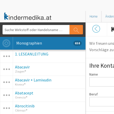
Home
Änder
Monographien
Wir freuen un
658
Vorschläge zur
1. LESEANLEITUNG
Ihre Kont
Abacavir
Ziagen®
Name
Abacavir + Lamivudin
Kivexa®
Abatacept
Beruf
Orencia®
Abrocitinib
Cibinqo®