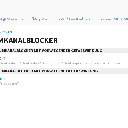
ungsverzeichnis
Neuigkeiten
Über Kindermedika.at
Zusatzinformatio
S SYSTEM
UMKANALBLOCKER
CIUMKANALBLOCKER MIT VORWIEGENDER GEFÄSSWIRKUNG
pin
 Amlodibene®, Amlodilan®, Amlodinova®, Amlodipin besilat®, diverse Generika
CIUMKANALBLOCKER MIT VORWIEGENDER HERZWIRKUNG
mil
 Verapabene®