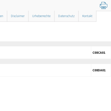
nen
Disclaimer
Urheberrechte
Datenschutz
Kontakt
C08CA01
C08DA01