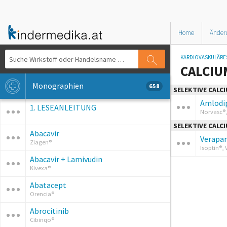
Home
Änder
KARDIOVASKULÄRE
CALCI
Monographien
658
SELEKTIVE CAL
Amlodi
1. LESEANLEITUNG
Norvasc®,
SELEKTIVE CAL
Abacavir
Verapa
Ziagen®
Isoptin®,
Abacavir + Lamivudin
Kivexa®
Abatacept
Orencia®
Abrocitinib
Cibinqo®