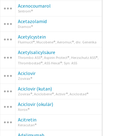
Acenocoumarol
Sintrom®
Acetazolamid
Diamox®
Acetylcystein
Fluimucil®, Mucobene®, Aeromuc®, div. Generika
Acetylsalicylsäure
Thrombo ASS®, Aspirin Protect®, Herzschutz ASS®,
Thrombostad®, ASS Hexal®; Syn: ASS
Aciclovir
Zovirax®
Aciclovir (kutan)
Zovirax®, Aciclobene®, Activir®, Aciclostad®
Aciclovir (okulär)
Xorox®
Acitretin
Keracutan®
Adalimumab