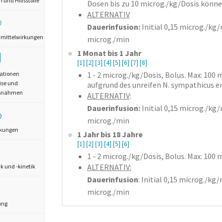
und Hilfsstoffe
Dosen bis zu 10 microg./kg/Dosis können
ALTERNATIV
Dauerinfusion:
Initial 0,15 microg./kg
mittelwirkungen
microg./min
1 Monat bis 1 Jahr
[1]
[2]
[3]
[4]
[5]
[6]
[7]
[8]
1 - 2
microg./kg/Dosis,
Bolus
. Max: 100 
ationen
ise und
aufgrund des unreifen N. sympathicus er
aßnahmen
ALTERNATIV
:
Dauerinfusion:
Initial 0,15 microg./kg
microg./min
rkungen
1 Jahr bis 18 Jahre
[1]
[2]
[3]
[4]
[5]
[6]
1 - 2
microg./kg/Dosis,
Bolus
. Max: 100 
ALTERNATIV:
 und -kinetik
Dauerinfusion
: Initial 0,15 microg./k
microg./min
ung