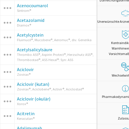
Darreichungsformen 
Acenocoumarol
Sintrom®
Acetazolamid
Unerwünschte Arznei
Diamox®
Acetylcystein
Fluimucil®, Mucobene®, Aeromuc®, div. Generika
Kontraindik
Warnhinwe
Acetylsalicylsäure
Vorsichtsm
Thrombo ASS®, Aspirin Protect®, Herzschutz ASS®,
Thrombostad®, ASS Hexal®; Syn: ASS
Aciclovir
Zovirax®
Wechselwi
Aciclovir (kutan)
Zovirax®, Aciclobene®, Activir®, Aciclostad®
Pharmakodynamik
Aciclovir (okulär)
Xorox®
Acitretin
Zulass
Keracutan®
Adalimumab