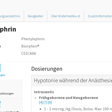
ungsverzeichnis
Neuigkeiten
Über Kindermedika.at
Zusatzinformatio
phrin
Phenylephrin
e
Biorphen®
C01CA06
Dosierungen
ngen
Hypotonie während der Anästhesie;
Intravenös
sstörungen
Frühgeborene und Neugeborene
[4]
[7]
[8]
1 - 2
microg./kg/Dosis,
Bolus
. Max: 100 