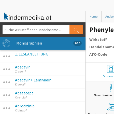
Home
Änder
Phenyle
Wirkstoff
Monographien
660
Handelsnam
1. LESEANLEITUNG
ATC-Code
Abacavir
Ziagen®
Dosieru
Abacavir + Lamivudin
Kivexa®
Abatacept
Nierenfunktion
Orencia®
Abrocitinib
Cibinqo®