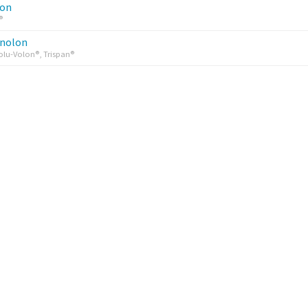
son
®
inolon
olu-Volon®, Trispan®