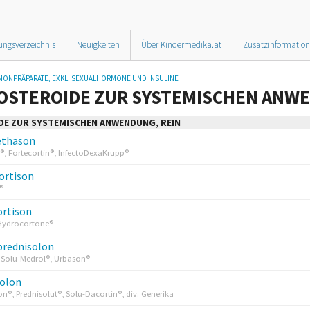
ungsverzeichnis
Neuigkeiten
Über Kindermedika.at
Zusatzinformatio
ONPRÄPARATE, EXKL. SEXUALHORMONE UND INSULINE
OSTEROIDE ZUR SYSTEMISCHEN ANW
DE ZUR SYSTEMISCHEN ANWENDUNG, REIN
thason
, Fortecortin®, InfectoDexaKrupp®
ortison
®
ortison
 Hydrocortone®
prednisolon
 Solu-Medrol®, Urbason®
solon
on®, Prednisolut®, Solu-Dacortin®, div. Generika