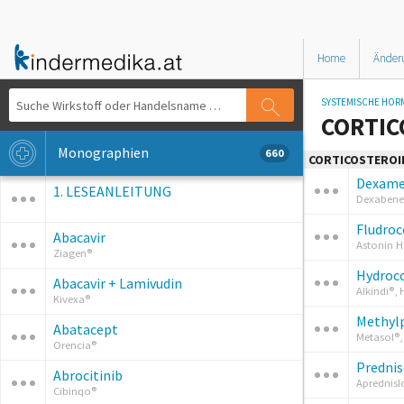
Home
Änder
SYSTEMISCHE HORM
CORTIC
Monographien
660
CORTICOSTEROI
Dexame
1. LESEANLEITUNG
Dexabene®
Fludroc
Abacavir
Astonin H
Ziagen®
Hydroc
Abacavir + Lamivudin
Alkindi®,
Kivexa®
Methyl
Abatacept
Metasol®,
Orencia®
Predni
Abrocitinib
Aprednisl
Cibinqo®