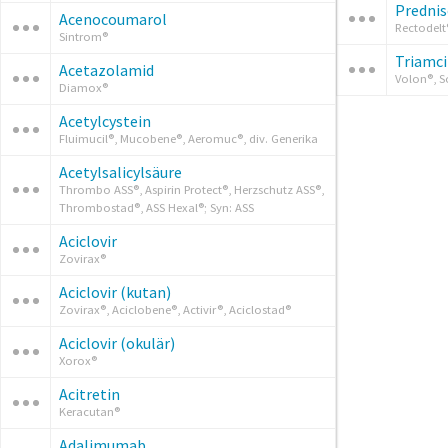
Predni
Acenocoumarol
Rectodelt
Sintrom®
Triamc
Acetazolamid
Volon®, S
Diamox®
Acetylcystein
Fluimucil®, Mucobene®, Aeromuc®, div. Generika
Acetylsalicylsäure
Thrombo ASS®, Aspirin Protect®, Herzschutz ASS®,
Thrombostad®, ASS Hexal®; Syn: ASS
Aciclovir
Zovirax®
Aciclovir (kutan)
Zovirax®, Aciclobene®, Activir®, Aciclostad®
Aciclovir (okulär)
Xorox®
Acitretin
Keracutan®
Adalimumab