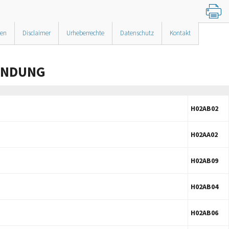
nen
Disclaimer
Urheberrechte
Datenschutz
Kontakt
ENDUNG
H02AB02
H02AA02
H02AB09
H02AB04
H02AB06