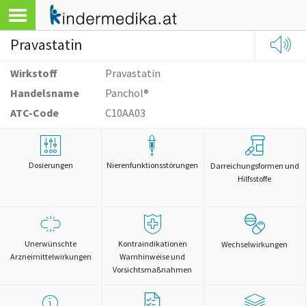
Pravastatin
Wirkstoff
Pravastatin
Handelsname
Panchol®
ATC-Code
C10AA03
Dosierungen
Nierenfunktionsstörungen
Darreichungsformen und
Hilfsstoffe
Unerwünschte
Kontraindikationen
Wechselwirkungen
Arzneimittelwirkungen
Warnhinweise und
Vorsichtsmaßnahmen