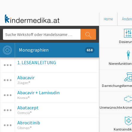
Home
Änder
Dosieru
Monographien
658
1. LESEANLEITUNG
Nierenfunktion
Abacavir
Ziagen®
Darreichungsformen 
Abacavir + Lamivudin
Kivexa®
Abatacept
Unerwünschte Arznei
Orencia®
Abrocitinib
Cibinqo®
Kontraindik