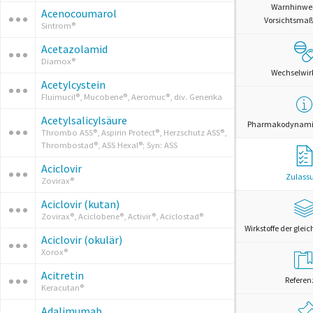
Warnhinwe
Acenocoumarol
Vorsichtsm
Sintrom®
Acetazolamid
Diamox®
Wechselwi
Acetylcystein
Fluimucil®, Mucobene®, Aeromuc®, div. Generika
Acetylsalicylsäure
Pharmakodynamik
Thrombo ASS®, Aspirin Protect®, Herzschutz ASS®,
Thrombostad®, ASS Hexal®; Syn: ASS
Aciclovir
Zulass
Zovirax®
Aciclovir (kutan)
Zovirax®, Aciclobene®, Activir®, Aciclostad®
Wirkstoffe der glei
Aciclovir (okulär)
Xorox®
Acitretin
Referen
Keracutan®
Adalimumab