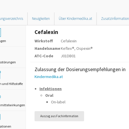
ungsverzeichnis
Neuigkeiten
Über Kindermedika.at
Zusatzinformatio
Cefalexin
Wirkstoff
Cefalexin
ngen
Handelsname
Keflex®, Ospexin®
ATC-Code
J01DB01
sstörungen
Zulassung der Dosierungsempfehlungen in
Kindermedika.at
und Hilfsstoffe
Infektionen
Oral
On-label
mittelwirkungen
Auszug aus Fachinformation
ationen