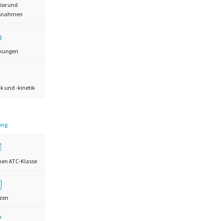
ise und
aßnahmen
rkungen
 und -kinetik
ung
chen ATC-Klasse
zen