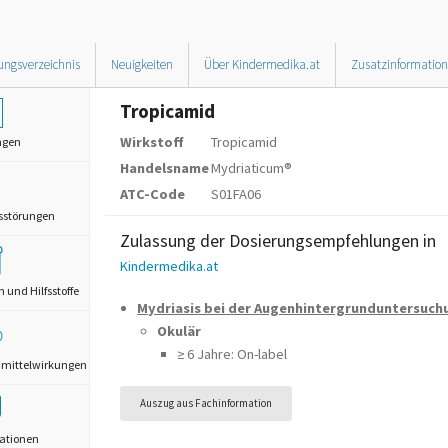
ungsverzeichnis
Neuigkeiten
Über Kindermedika.at
Zusatzinformatio
Tropicamid
Wirkstoff
Tropicamid
ngen
Handelsname
Mydriaticum®
ATC-Code
S01FA06
sstörungen
Zulassung der Dosierungsempfehlungen in
Kindermedika.at
und Hilfsstoffe
Mydriasis bei der Augenhintergrunduntersuch
Okulär
≥ 6 Jahre: On-label
mittelwirkungen
Auszug aus Fachinformation
ationen