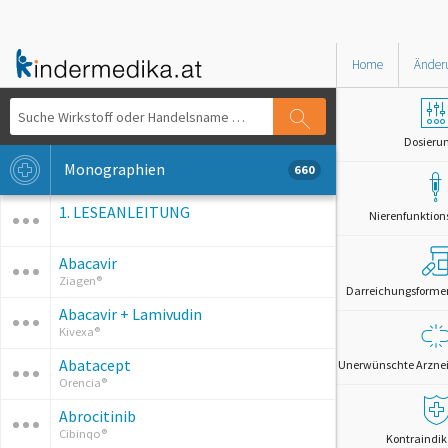
Home
Änder
Dosieru
Monographien
660
1. LESEANLEITUNG
Nierenfunktion
Abacavir
Ziagen®
Darreichungsformen 
Abacavir + Lamivudin
Kivexa®
Abatacept
Unerwünschte Arznei
Orencia®
Abrocitinib
Cibinqo®
Kontraindik