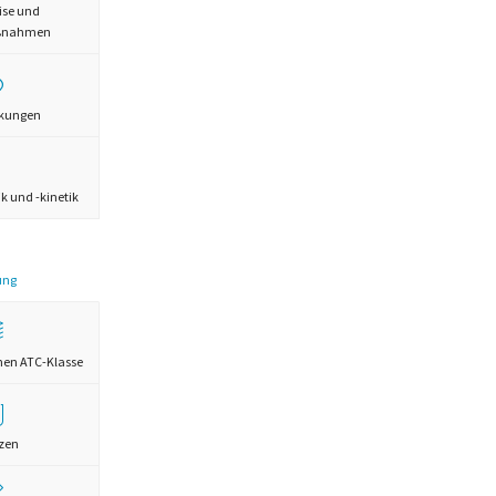
ise und
aßnahmen
rkungen
 und -kinetik
ung
chen ATC-Klasse
zen