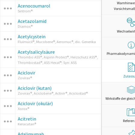
Warnhinwe
Acenocoumarol
Vorsichtsm
Sintrom®
Acetazolamid
Diamox®
Wechselwi
Acetylcystein
Fluimucil®, Mucobene®, Aeromuc®, div. Generika
Acetylsalicylsäure
Pharmakodynamik
Thrombo ASS®, Aspirin Protect®, Herzschutz ASS®,
Thrombostad®, ASS Hexal®; Syn: ASS
Aciclovir
Zulass
Zovirax®
Aciclovir (kutan)
Zovirax®, Aciclobene®, Activir®, Aciclostad®
Wirkstoffe der glei
Aciclovir (okulär)
Xorox®
Acitretin
Referen
Keracutan®
Adalimumab