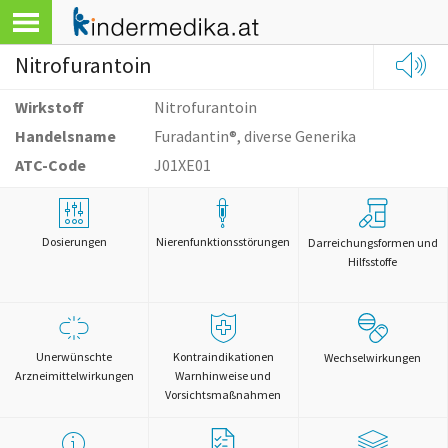
Nitrofurantoin
Wirkstoff
Nitrofurantoin
Handelsname
Furadantin®, diverse Generika
ATC-Code
J01XE01
Dosierungen
Nierenfunktionsstörungen
Darreichungsformen und
Hilfsstoffe
Unerwünschte
Kontraindikationen
Wechselwirkungen
Arzneimittelwirkungen
Warnhinweise und
Vorsichtsmaßnahmen