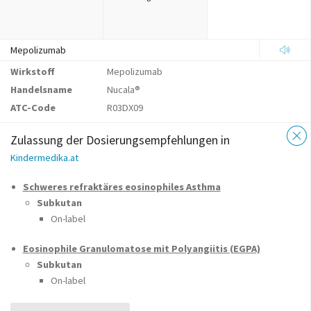
Mepolizumab
Wirkstoff
Mepolizumab
Handelsname
Nucala®
ATC-Code
R03DX09
Zulassung der Dosierungsempfehlungen in
Kindermedika.at
Schweres refraktäres eosinophiles Asthma
Subkutan
On-label
Eosinophile Granulomatose mit Polyangiitis (EGPA)
Subkutan
On-label