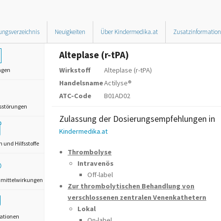
ungsverzeichnis
Neuigkeiten
Über Kindermedika.at
Zusatzinformatio
Alteplase (r-tPA)
Wirkstoff
Alteplase (r-tPA)
ngen
Handelsname
Actilyse®
ATC-Code
B01AD02
sstörungen
Zulassung der Dosierungsempfehlungen in
Kindermedika.at
und Hilfsstoffe
Thrombolyse
Intravenös
Off-label
mittelwirkungen
Zur thrombolytischen Behandlung von
verschlossenen zentralen Venenkathetern
Lokal
ationen
On-label