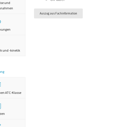
ise und
aßnahmen
Auszug aus Fachinformation
rkungen
 und -kinetik
ung
chen ATC-Klasse
zen