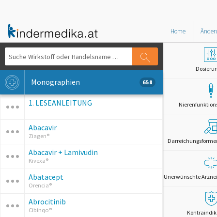
Home
Änder
Dosieru
Monographien
658
1. LESEANLEITUNG
Nierenfunktion
Abacavir
Ziagen®
Darreichungsformen 
Abacavir + Lamivudin
Kivexa®
Abatacept
Unerwünschte Arznei
Orencia®
Abrocitinib
Cibinqo®
Kontraindik