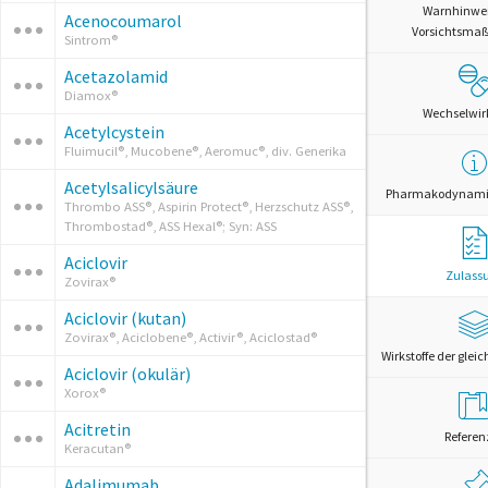
Warnhinwe
Acenocoumarol
Vorsichtsm
Sintrom®
Acetazolamid
Diamox®
Wechselwi
Acetylcystein
Fluimucil®, Mucobene®, Aeromuc®, div. Generika
Acetylsalicylsäure
Pharmakodynamik
Thrombo ASS®, Aspirin Protect®, Herzschutz ASS®,
Thrombostad®, ASS Hexal®; Syn: ASS
Aciclovir
Zulass
Zovirax®
Aciclovir (kutan)
Zovirax®, Aciclobene®, Activir®, Aciclostad®
Wirkstoffe der glei
Aciclovir (okulär)
Xorox®
Acitretin
Referen
Keracutan®
Adalimumab