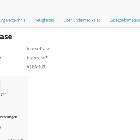
ungsverzeichnis
Neuigkeiten
Über Kindermedika.at
Zusatzinformatio
fase
Idursulfase
e
Elaprase®
A16AB09
ngen
sstörungen