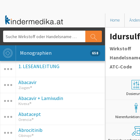
Home
Änder
Idursul
Wirkstoff
Monographien
658
Handelsnam
1. LESEANLEITUNG
ATC-Code
Abacavir
Ziagen®
Dosieru
Abacavir + Lamivudin
Kivexa®
Abatacept
Nierenfunktion
Orencia®
Abrocitinib
Cibinqo®