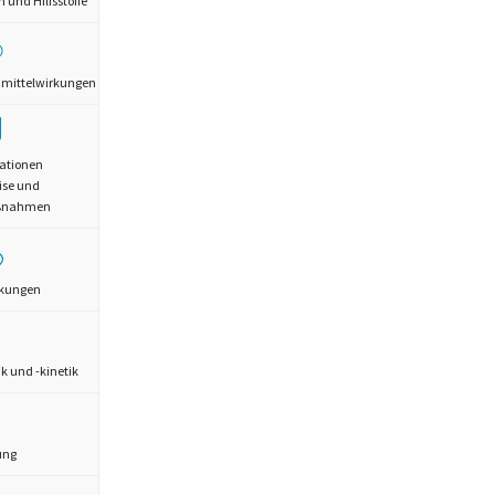
und Hilfsstoffe
mittelwirkungen
ationen
ise und
aßnahmen
rkungen
 und -kinetik
ung