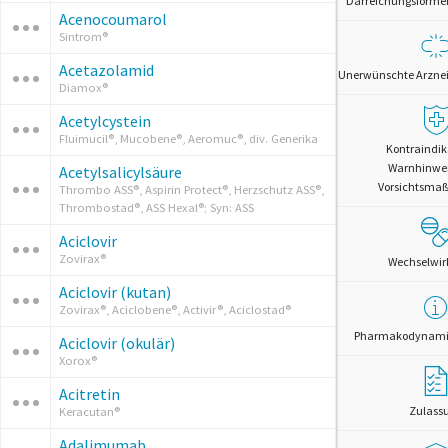
Darreichungsformen 
Acenocoumarol
Sintrom®
Acetazolamid
Unerwünschte Arznei
Diamox®
Acetylcystein
Fluimucil®, Mucobene®, Aeromuc®, div. Generika
Kontraindik
Warnhinwe
Acetylsalicylsäure
Vorsichtsm
Thrombo ASS®, Aspirin Protect®, Herzschutz ASS®,
Thrombostad®, ASS Hexal®; Syn: ASS
Aciclovir
Zovirax®
Wechselwi
Aciclovir (kutan)
Zovirax®, Aciclobene®, Activir®, Aciclostad®
Pharmakodynamik
Aciclovir (okulär)
Xorox®
Acitretin
Zulass
Keracutan®
Adalimumab