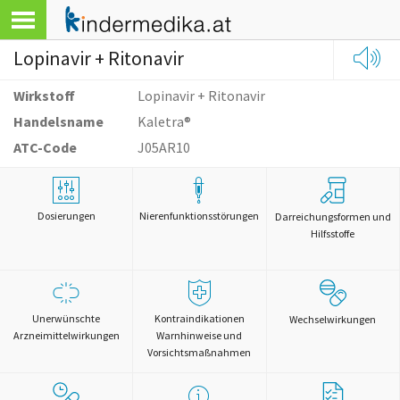
Lopinavir + Ritonavir
Wirkstoff
Lopinavir + Ritonavir
Handelsname
Kaletra®
ATC-Code
J05AR10
Dosierungen
Nierenfunktionsstörungen
Darreichungsformen und
Hilfsstoffe
Unerwünschte
Kontraindikationen
Wechselwirkungen
Arzneimittelwirkungen
Warnhinweise und
Vorsichtsmaßnahmen